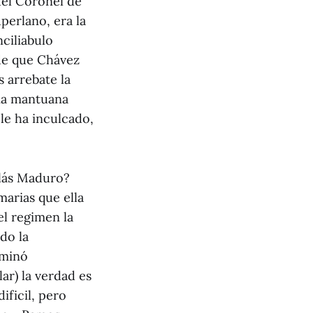
del Coronel de
perlano, era la
nciliabulo
 de que Chávez
s arrebate la
tia mantuana
 le ha inculcado,
olás Maduro?
marias que ella
l regimen la
do la
rminó
ar) la verdad es
ificil, pero