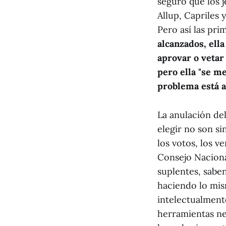
seguro que los 
Allup, Capriles 
Pero así las pri
alcanzados, ella
aprovar o vetar 
pero ella "se m
problema está a
La anulación de
elegir no son si
los votos, los 
Consejo Naciona
suplentes, sabe
haciendo lo mis
intelectualmente
herramientas nec