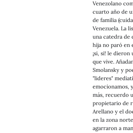
Venezolano comi
cuarto año de u
de familia (cui
Venezuela. La li
una catedra de 
hija no paró en
¡si, si! le dier
que vive. Añada
Smolansky y pod
"lideres" media
emocionamos, y
más, recuerdo u
propietario de 
Arellano y el d
en la zona norte
agarraron a man