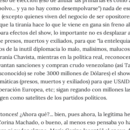
ceso de elección (eso de anular las primarias es com
polvo... y ya no hay como desempolvarse") nada de eso
 (excepto quienes viven del negocio de ser opositores
que la tiranía hace lo que le viene en gana sin freno 
ara efectos del show, lo importante no es desplazar a l
 presos, muertos y exiliados, para que "la entelequia
s de la inutil diplomacia lo malo, malisimos, malucos
iranía Chavista, mientras en la política real, reconoce
vantan sanciones y compran crudo venezolano (así T
sconocido) se robe 3000 millones de Dólares) el show
máticas (presos, muertos y exiliados) para que USAID,
eración Europea, etc; sigan regando con millones las
gen como satelites de los partidos políticos.
ntonces! ¿Ahora qué?... bien, pues ahora, la legitima 
Corina Machado, o bueno, al menos eso pensaba yo h