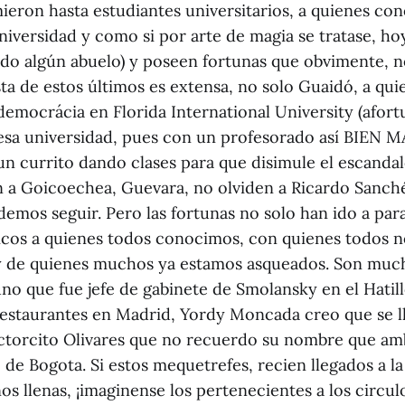
eron hasta estudiantes universitarios, a quienes co
niversidad y como si por arte de magia se tratase, ho
dado algún abuelo) y poseen fortunas que obvimente, n
sta de estos últimos es extensa, no solo Guaidó, a qu
democrácia en Florida International University (afo
 esa universidad, pues con un profesorado así BIEN 
on un currito dando clases para que disimule el escanda
n a Goicoechea, Guevara, no olviden a Ricardo Sanch
emos seguir. Pero las fortunas no solo han ido a para
ticos a quienes todos conocimos, con quienes todos n
 de quienes muchos ya estamos asqueados. Son muc
no que fue jefe de gabinete de Smolansky en el Hatil
restaurantes en Madrid, Yordy Moncada creo que se l
octorcito Olivares que no recuerdo su nombre que am
 de Bogota. Si estos mequetrefes, recien llegados a la
os llenas, ¡imaginense los pertenecientes a los circ