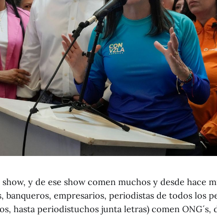
n show, y de ese show comen muchos y desde hace m
, banqueros, empresarios, periodistas de todos los pe
s, hasta periodistuchos junta letras) comen ONG´s, 