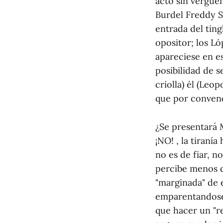
acto sin vergue
Burdel Freddy S
entrada del ting
opositor; los L
apareciese en es
posibilidad de s
criolla) él (Leo
que por conven
¿Se presentará 
¡NO! , la tiraní
no es de fiar, 
percibe menos d
"marginada" de 
emparentandose 
que hacer un "re