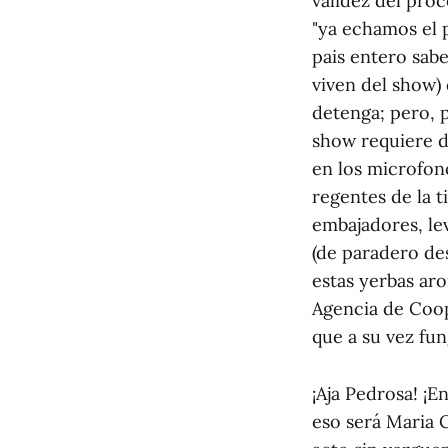
validez del pro
"ya echamos el 
pais entero sabe
viven del show) 
detenga; pero, p
show requiere de
en los microfono
regentes de la t
embajadores, le
(de paradero de
estas yerbas aro
Agencia de Coop
que a su vez fun
¡Aja Pedrosa! ¡E
eso será Maria 