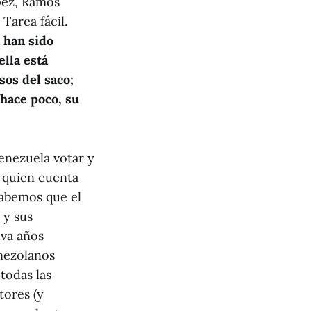
pez, Ramos
Tarea fácil.
 han sido
ella está
sos del saco;
 hace poco, su
enezuela votar y
o quien cuenta
sabemos que el
 y sus
eva años
enezolanos
todas las
tores (y