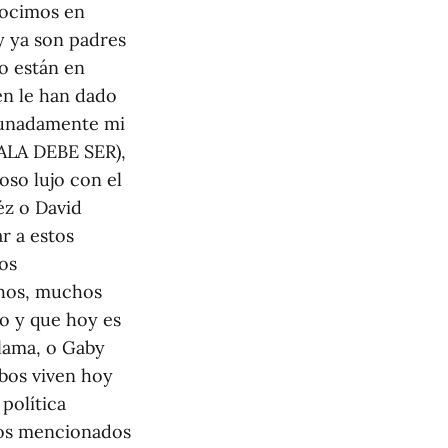
nocimos en
y ya son padres
o están en
ien le han dado
rtunadamente mi
MALA DEBE SER),
loso lujo con el
éz o David
r a estos
os
hos, muchos
lo y que hoy es
lama, o Gaby
bos viven hoy
 política
ulos mencionados