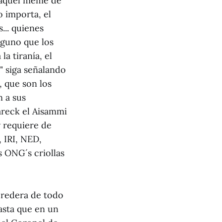
o aquel meme de
 importa, el
... quienes
alguno que los
a tiranía, el
" siga señalando
, que son los
n a sus
areck el Aisammi
 requiere de
 IRI, NED,
 ONG´s criollas
heredera de todo
asta que en un