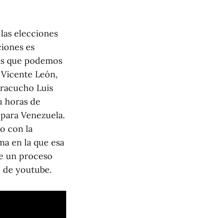
 las elecciones
ciones es
ras que podemos
 Vicente León,
maracucho Luis
u horas de
 para Venezuela.
o con la
rma en la que esa
de un proceso
l de youtube.