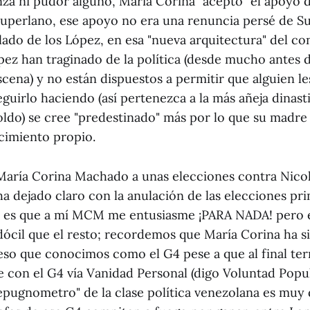
nza ni pudor alguno, María Corina "aceptó" el apoyo 
uperlano, ese apoyo no era una renuncia persé de Su
lado de los López, en esa "nueva arquitectura" del co
ópez han traginado de la política (desde mucho antes
cena) y no están dispuestos a permitir que alguien le
eguirlo haciendo (así pertenezca a la más añeja dinas
poldo) se cree "predestinado" más por lo que su madre
cimiento propio.
María Corina Machado a unas elecciones contra Nic
a ha dejado claro con la anulación de las elecciones pri
no es que a mí MCM me entusiasme ¡PARA NADA! pero e
ócil que el resto; recordemos que María Corina ha si
eso que conocimos como el G4 pese a que al final te
con el G4 vía Vanidad Personal (digo Voluntad Popul
pugnometro" de la clase política venezolana es muy d