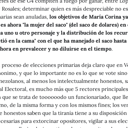
jefes de ese G4 compiten a fuego por ganar, entre Lo
y Rosales; determinar quien es más despreciable no es 
marias sean anuladas,
los objetivos de María Corina ya
 es ahora "la mujer del saco" (del saco de dolares) en 
a uno u otro personaje y la distribución de los recur
etió en la cama" con el que ha manejado el saco hasta
hora en prevalecer y no diluirse en el tiempo
.
l proceso de elecciones primarias deja claro que en V
nonimo, y que lo importante no es lo que se vote sin
venezolanos, al menos los intelectualmente honestos, 
l Electoral, es mucho más que 5 rectores principales
n que se trata de toooooodo un funcionariado, que ll
mo, de la misma forma y con los mismos fines; los v
 honestos saben que la tiranía tiene a su disposición 
esarias para extorcinar opositores, vigilar a sus elec