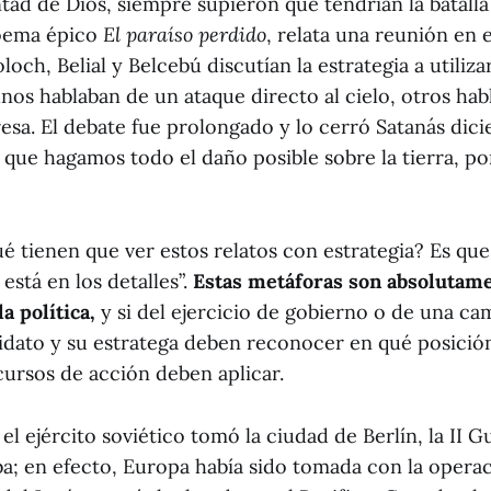
ntad de Dios, siempre supieron que tendrían la batall
poema épico
El paraíso perdido
, relata una reunión en e
loch, Belial y Belcebú discutían la estrategia a utiliz
unos hablaban de un ataque directo al cielo, otros ha
resa. El debate fue prolongado y lo cerró Satanás dic
 que hagamos todo el daño posible sobre la tierra, po
ué tienen que ver estos relatos con estrategia? Es qu
 está en los detalles”.
Estas metáforas son absolutame
a política,
y si del ejercicio de gobierno o de una ca
ndidato y su estratega deben reconocer en qué posici
cursos de acción deben aplicar.
l ejército soviético tomó la ciudad de Berlín, la II 
a; en efecto, Europa había sido tomada con la operac