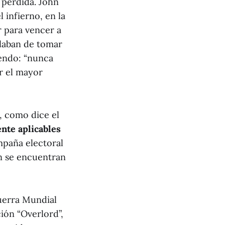
a perdida. John
l infierno, en la
ar para vencer a
blaban de tomar
iendo: “nunca
r el mayor
e, como dice el
nte aplicables
mpaña electoral
ón se encuentran
Guerra Mundial
ión “Overlord”,