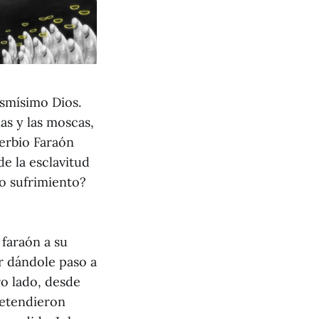
ismísimo Dios.
nas y las moscas,
berbio Faraón
de la esclavitud
to sufrimiento?
 faraón a su
r dándole paso a
ro lado, desde
retendieron