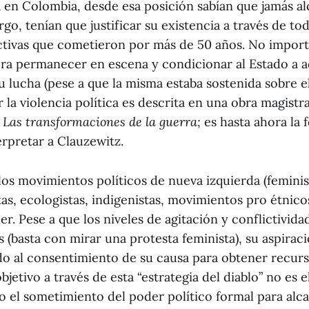
a en Colombia, desde esa posición sabían que jamás al
go, tenían que justificar su existencia a través de tod
ictivas que cometieron por más de 50 años. No import
ra permanecer en escena y condicionar al Estado a ad
u lucha (pese a que la misma estaba sostenida sobre el 
 la violencia política es descrita en una obra magistr
a
Las transformaciones de la guerra;
es hasta ahora la
erpretar a Clauzewitz.
 los movimientos políticos de nueva izquierda (femini
as, ecologistas, indigenistas, movimientos pro étnicos
r. Pese a que los niveles de agitación y conflictivid
 (basta con mirar una protesta feminista), su aspiraci
do al consentimiento de su causa para obtener recurs
objetivo a través de esta “estrategia del diablo” no es 
o el sometimiento del poder político formal para alca