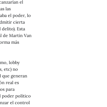
canzarían el
as las
aba el poder, lo
mitir cierta
delito). Esta
al de Martin Van
 forma más
smo, lobby
, etc) no
ad que generan
ón real es
os para
el poder político
nzar el control