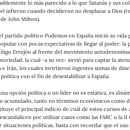
bablemente lo más parecido a lo que Satanás y sus co
el infierno cuando decidieron no desplazar a Dios (
 de John Milton).
el partido político Podemos en España inició su vida p
popular con pocas expectativas de llegar al poder; la 
e Íñigo Errejón al frente del movimiento autodenomin
notoriedad, la cual -a su vez- sirvió para captar la ate
e Irán, los cuales invirtieron ingentes sumas de dine
política con el fin de desestabilizar a España.
una opción política o un líder no es estática, es diná
tico acumulado, tanto en términos económicos como d
ituye el principal indicio de cuál de estos cursos de
escandalicen por utilizar casos como las FARC o la I
r situaciones políticas, basta con recordar que el uso 