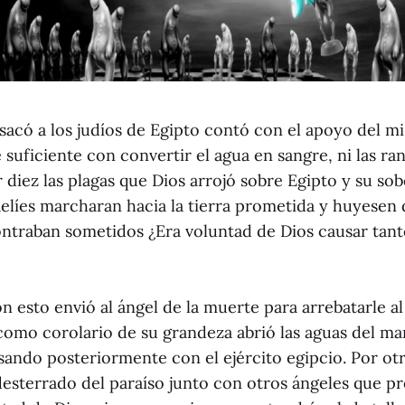
acó a los judíos de Egipto contó con el apoyo del m
 suficiente con convertir el agua en sangre, ni las ra
 diez las plagas que Dios arrojó sobre Egipto y su so
aelíes marcharan hacia la tierra prometida y huyesen 
contraban sometidos ¿Era voluntad de Dios causar tan
esto envió al ángel de la muerte para arrebatarle al
como corolario de su grandeza abrió las aguas del ma
asando posteriormente con el ejército egipcio. Por ot
desterrado del paraíso junto con otros ángeles que p