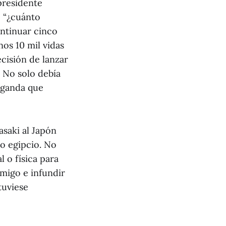
presidente
 “¿cuánto
ontinuar cinco
os 10 mil vidas
cisión de lanzar
 No solo debía
aganda que
saki al Japón
o egipcio. No
 o física para
emigo e infundir
tuviese