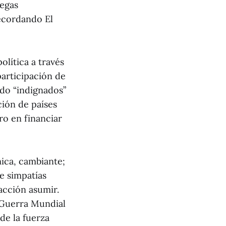
legas
recordando El
olítica a través
participación de
ado “indignados”
nción de países
ro en financiar
mica, cambiante;
e simpatías
 acción asumir.
I Guerra Mundial
de la fuerza