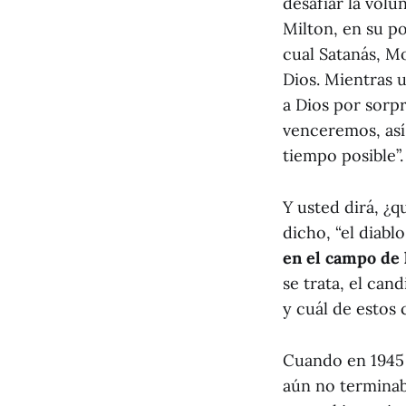
desafiar la volu
Milton, en su 
cual Satanás, Mo
Dios. Mientras 
a Dios por sorp
venceremos, así
tiempo posible”.
Y usted dirá, ¿q
dicho, “el diablo
en el campo de l
se trata, el ca
y cuál de estos 
Cuando en 1945 e
aún no terminab