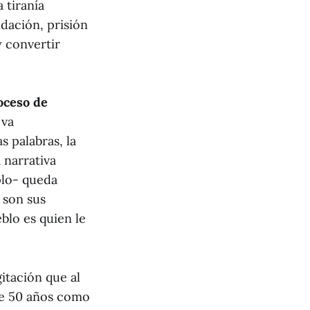
 tiranía
idación, prisión
y convertir
oceso de
 va
s palabras, la
 narrativa
plo- queda
 son sus
eblo es quien le
itación que al
de 50 años como