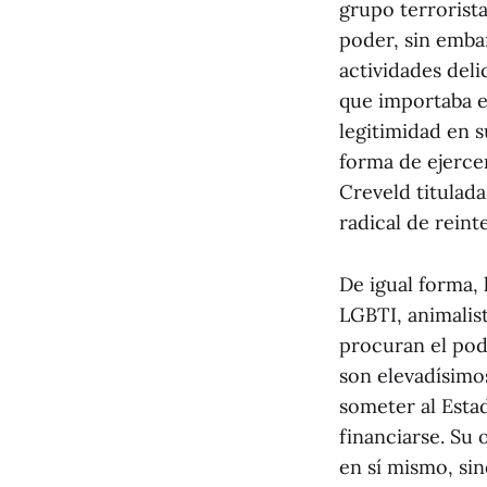
grupo terrorist
poder, sin embar
actividades del
que importaba e
legitimidad en s
forma de ejercer
Creveld titulad
radical de reint
De igual forma,
LGBTI, animalist
procuran el pode
son elevadísimos
someter al Esta
financiarse. Su 
en sí mismo, sin