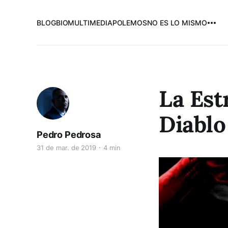
BLOG
BIO
MULTIMEDIA
POLEMOS
NO ES LO MISMO
La Est
Diablo
Pedro Pedrosa
31 de mar. de 2019
4 min