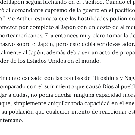
 del Japón seguía luchando en el Pacifico. Cuando el 
 al comandante supremo de la guerra en el pacífico
a?”, Mc Arthur estimaba que las hostilidades podían c
ometer por completo al Japón con un costo de al men
norteamericanos. Era entonces muy claro tomar la de
sivo sobre el Japón, pero este debía ser devastador.
talmente al Japón, además debía ser un acto de prop
oder de los Estados Unidos en el mundo.
frimiento causado con las bombas de Hiroshima y Naga
omparado con el sufrimiento que causó Dios al puebl
gar a dudas, no podía quedar ninguna capacidad moral
taque, simplemente aniquilar toda capacidad en el en
n su población que cualquier intento de reaccionar es
antemano.